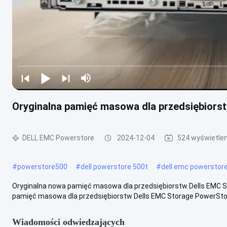
Oryginalna pamięć masowa dla przedsiębior
DELL EMC Powerstore
2024-12-04
524 wyświetlen
#
powerstore500
#
dell powerstore 500t
#
dell emc powerstore
Oryginalna nowa pamięć masowa dla przedsiębiorstw Dells EMC 
pamięć masowa dla przedsiębiorstw Dells EMC Storage PowerStor
Wiadomości odwiedzających