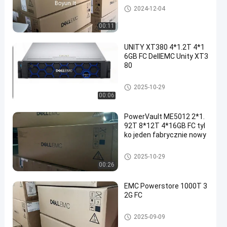
DELL EMC Powerstore
2024-12-04
00:11
UNITY XT380 4*1.2T 4*1
6GB FC DellEMC Unity XT3
80
Pamięć masowa DELL EMC U
2025-10-29
nity
00:06
PowerVault ME5012 2*1.
92T 8*12T 4*16GB FC tyl
ko jeden fabrycznie nowy
Pamięć masowa DELL EMC U
2025-10-29
nity
00:26
EMC Powerstore 1000T 3
2G FC
Pamięć masowa DELL EMC U
2025-09-09
nity