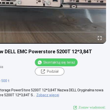
stw DELL EMC Powerstore 5200T 12*3,84T
Skontaktuj się teraz
ia
Podział
 500 t
Storage PowerStore 5200T 12*3,84T Nazwa DELL Oryginalna nowa
e 5200T 12*3,84T S...
Zobacz więcej
Zostaw wiadomość.