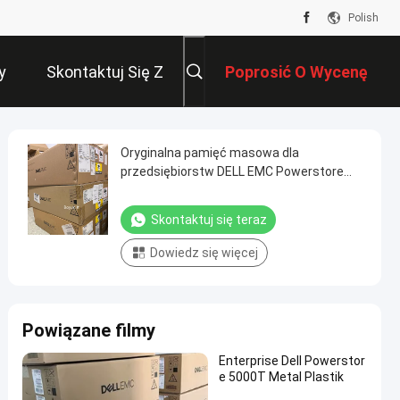
Polish
y
Skontaktuj Się Z
Poprosić O Wycenę
Nami
Oryginalna pamięć masowa dla
przedsiębiorstw DELL EMC Powerstore
5200T 12*3,84T
Skontaktuj się teraz
Dowiedz się więcej
Powiązane filmy
Enterprise Dell Powerstor
e 5000T Metal Plastik