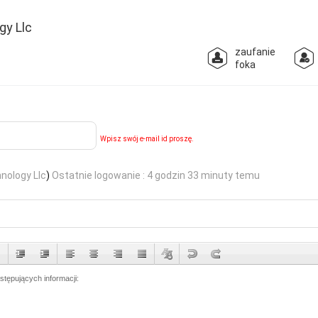
gy Llc
zaufanie
foka
Wpisz swój e-mail id proszę.
nology Llc
)
Ostatnie logowanie : 4 godzin 33 minuty temu