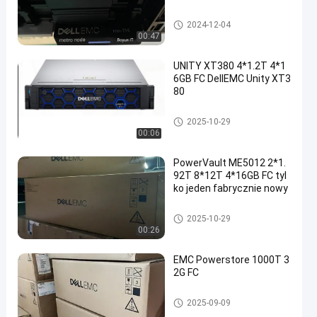
DELL EMC Data Domain
2024-12-04
00:47
UNITY XT380 4*1.2T 4*1
6GB FC DellEMC Unity XT3
80
Pamięć masowa DELL EMC U
2025-10-29
nity
00:06
PowerVault ME5012 2*1.
92T 8*12T 4*16GB FC tyl
ko jeden fabrycznie nowy
Pamięć masowa DELL EMC U
2025-10-29
nity
00:26
EMC Powerstore 1000T 3
2G FC
Pamięć masowa DELL EMC U
2025-09-09
nity