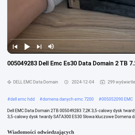
005049283 Dell Emc Es30 Data Domain 2 TB 7
DELL EMC Data Domain
2024-12-04
299 wyświetle
#
dell emc hdd
#
domena danych emc 7200
#
005052090 EMC
Dell EMC Data Domain 2TB 005049283 7,2K 3,5-calowy dysk twar
3,5-calowy dysk twardy SATA300 ES30 Słowa kluczowe Domena da
Wiadomości odwiedzających