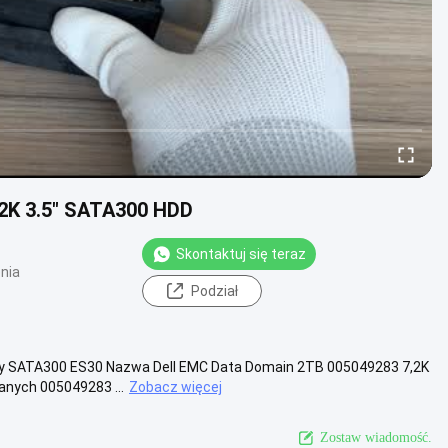
.2K 3.5" SATA300 HDD
Skontaktuj się teraz
nia
Podział
dy SATA300 ES30 Nazwa Dell EMC Data Domain 2TB 005049283 7,2K
nych 005049283 ...
Zobacz więcej
Zostaw wiadomość.