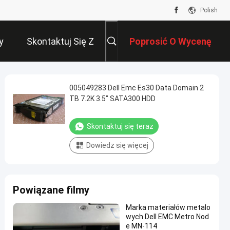
Polish
y
Skontaktuj Się Z
Poprosić O Wycenę
Nami
005049283 Dell Emc Es30 Data Domain 2
TB 7.2K 3.5" SATA300 HDD
Skontaktuj się teraz
Dowiedz się więcej
Powiązane filmy
Marka materiałów metalo
wych Dell EMC Metro Nod
e MN-114