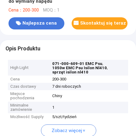
do wymiany napędu
Cena：200-300
MOQ：1
Najlepsza cena
Skontaktuj się teraz
Opis Produktu
,
071-000-609-01 EMC Psu
High Light
,
1050w EMC Psu Isilon Nl410
sprzęt isilon nl410
Cena
200-300
Czas dostawy
7 dni roboczych
Miejsce
Chiny
pochodzenia
Minimalne
1
zamówienie
Możliwość Supply
5/szt/tydzień
Zobacz więcej