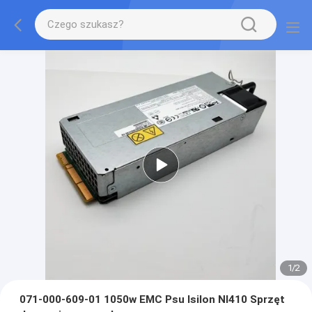
1
/
2
071-000-609-01 1050w EMC Psu Isilon Nl410 Sprzęt