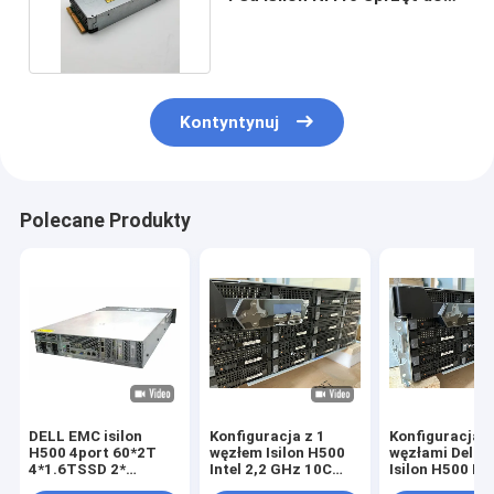
wymiany napędu
Kontyntynuj
Polecane Produkty
DELL EMC isilon
Konfiguracja z 1
Konfiguracja z
H500 4port 60*2T
węzłem Isilon H500
węzłami Dell 
4*1.6TSSD 2*
Intel 2,2 GHz 10C
Isilon H500 Dy
przełącznik IB
CPU 128 G pamięci
twarde SATA o